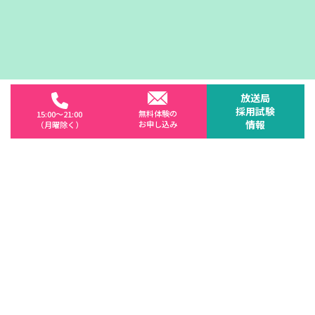
放送局
採用試験
無料体験の
15:00～21:00
情報
お申し込み
（月曜除く）
無料体験
まずは無料体験でスクールの雰囲気を体感しましょう。
ここ
では2パターンのレッスンが体験できます。
また、体験レッ
スン終了後には、レッスン動画を記念にプレゼントいたしま
す。
無料体験の詳細はこちら