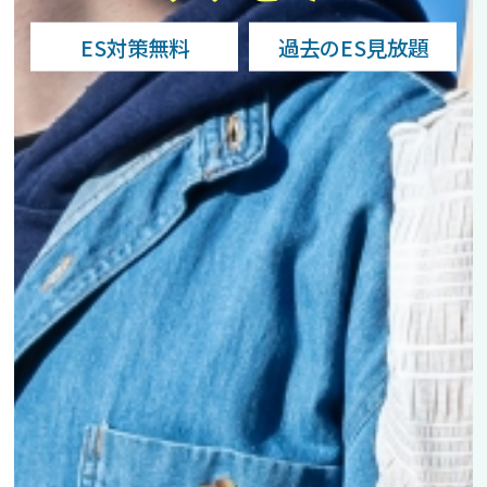
ES対策無料
過去のES見放題